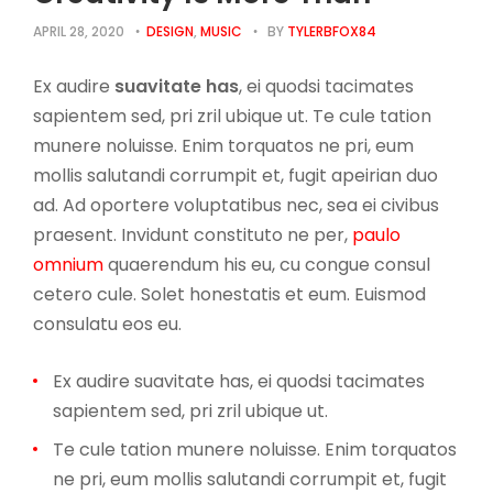
APRIL 28, 2020
DESIGN
,
MUSIC
BY
TYLERBFOX84
Ex audire
suavitate has
, ei quodsi tacimates
sapientem sed, pri zril ubique ut. Te cule tation
munere noluisse. Enim torquatos ne pri, eum
mollis salutandi corrumpit et, fugit apeirian duo
ad. Ad oportere voluptatibus nec, sea ei civibus
praesent. Invidunt constituto ne per,
paulo
omnium
quaerendum his eu, cu congue consul
cetero cule. Solet honestatis et eum. Euismod
consulatu eos eu.
Ex audire suavitate has, ei quodsi tacimates
sapientem sed, pri zril ubique ut.
Te cule tation munere noluisse. Enim torquatos
ne pri, eum mollis salutandi corrumpit et, fugit