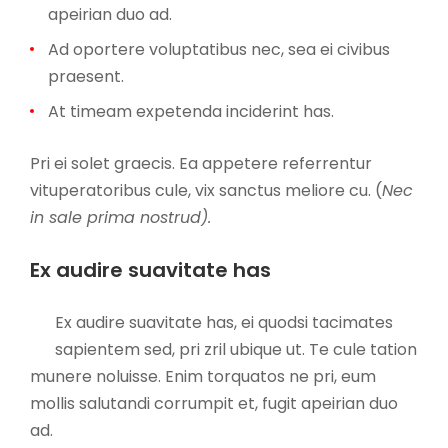
apeirian duo ad.
Ad oportere voluptatibus nec, sea ei civibus
praesent.
At timeam expetenda inciderint has.
Pri ei solet graecis. Ea appetere referrentur
vituperatoribus cule, vix sanctus meliore cu. (
Nec
in sale prima nostrud).
Ex audire suavitate has
Ex audire suavitate has, ei quodsi tacimates
sapientem sed, pri zril ubique ut. Te cule tation
munere noluisse. Enim torquatos ne pri, eum
mollis salutandi corrumpit et, fugit apeirian duo
ad.